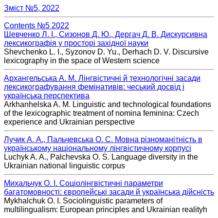
Зміст №5, 2022
Contents №5 2022
Шевченко Л. І., Сизонов Д. Ю., Дергач Д. В. Дискурсивна
лексикографія у просторі західної науки
Shevchenko L. I., Syzonov D. Yu., Derhach D. V. Discursive
lexicography in the space of Western science
Архангельська А. М. Лінгвістичні й технологічні засади
лексикографування фемінативів: чеський досвід і
українська перспектива
Arkhanhelska A. М. Linguistic and technological foundations
of the lexicographic treatment of nomina feminina: Czech
experience and Ukrainian perspective
Лучик А. А., Пальчевська О. С. Мовна різноманітність в
українському національному лінгвістичному корпусі
Luchyk A. A., Palchevska O. S. Language diversity in the
Ukrainian national linguistic corpus
Михальчук О. І. Соціолінгвістичні параметри
багатомовності: європейські засади й українська дійсність
Mykhalchuk O. I. Sociolinguistic parameters of
multilingualism: European principles and Ukrainian realityh