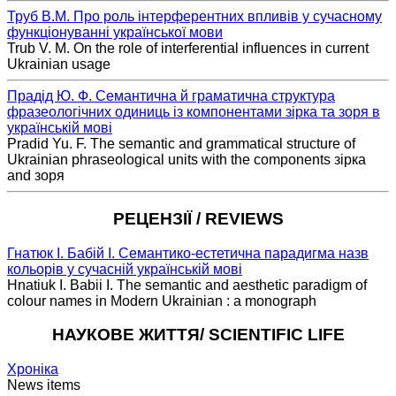
Труб В.М. Про роль інтерферентних впливів у сучасному
функціонуванні української мови
Trub V. M. On the role of interferential influences in current
Ukrainian usage
Прадід Ю. Ф. Семантична й граматична структура
фразеологічних одиниць із компонентами зірка та зоря в
українській мові
Pradid Yu. F. The semantic and grammatical structure of
Ukrainian phraseological units with the components зірка
and зоря
РЕЦЕНЗІЇ / REVIEWS
Гнатюк І. Бабій І. Семантико-естетична парадигма назв
кольорів у сучасній українській мові
Hnatiuk I. Babii I. The semantic and aesthetic paradigm of
colour names in Modern Ukrainian : a monograph
НАУКОВЕ ЖИТТЯ/ SCIENTIFIC LIFE
Хроніка
News items