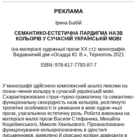
РЕКЛАМА
Ірина Бабій
СЕМАНТИКО-ЕСТЕТИЧНА ПАРДИГМА НАЗВ
КОЛЬОРІВ У СУЧАСНІЙ УКРАЇНСЬКІЙ МОВІ
(на матеріалі художньої прози XX ст.): монографія.
Видавничий дім «Осадца Ю. В.», Тернопіль 2021
ISBN: 978-617-7793-87-7
У монографії здійснено комплексний аналіз лексики на
позна¬чення кольору в сучасній українській мові.
Схарактеризовано струк¬турно-граматичну та семантико-
функціональну своєрідність назв кольорів, розглянуто
тропеїчні особливості їх уживання в мові худож¬ньої
прози, узагальнено естетичну роль. Робота виконана на
матеріалі малої прози Василя Стефаника, Михайла
Коцюбинського, Миколи Хвильового. Проаналізовано
функціонування кольоропозначень в ідіостилі
письменників, виявлено й описано колірні домінанти в