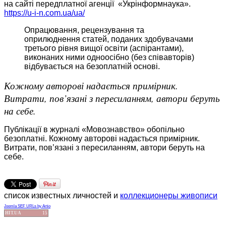
на сайті передплатної агенції «Укрінформнаука».
https://u-i-n.com.ua/ua/
Опрацювання, рецензування та
оприлюднення статей, поданих здобувачами
третього рівня вищої освіти (аспірантами),
виконаних ними одноосібно (без співавторів)
відбувається на безоплатній основі.
Кожному авторові надається примірник.
Витрати, пов’язані з пересиланням, автори беруть
на себе.
Публікації в журналі «Мовознавство» обопільно
безоплатні. Кожному авторові надається примірник.
Витрати, пов’язані з пересиланням, автори беруть на
себе.
список известных личностей и
коллекционеры живописи
Joomla SEF URLs by Artio
HIT.UA
15