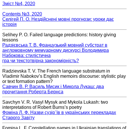
Зміст №4, 2020
Contents №3, 2020
Селігей П. О. Нездійснені мовні прогнози: уроки дає
історія
Selihey P. О. Failed language predictions: history giving
lessons
Радзієвська Т. В. Французький мовний субстрат в
англомовному мемуарному дискурсі Володимира
Набокова: стилістична
гра чи текстотвірна закономірність?
Radzievska T. V. The French language substratum in
Vladimir Nabokov’s English memoirs discourse: stylistic play
or text formation pattern?
Савчин В. Р. Василь Мисик і Микола Лукаш: два
прочитання Роберта Бернса
Savchyn V. R. Vasyl Mysyk and Mykola Lukash: two
interpretations of Robert Burns’s poetry
Фоміна Л. Ф. Назви сузір᾽їв в українських перекладах
Старого Завіту
Fomina L. F. Constellation names in Ukrainian translations of