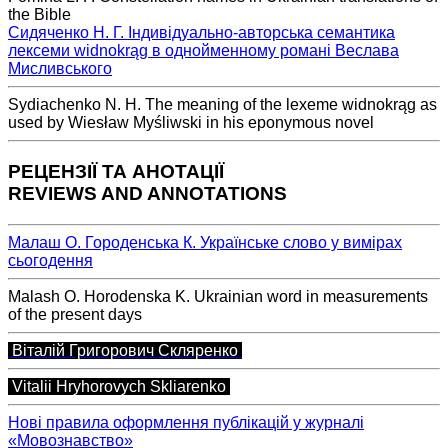
the Bible
Сидяченко Н. Г. Індивідуально-авторська семантика
лексеми widnokrąg в однойменному романі Веслава
Мисливського
Sydiachenko N. H. The meaning of the lexeme widnokrąg as
used by Wiesław Myśliwski in his eponymous novel
РЕЦЕНЗІЇ ТА АНОТАЦІЇ
REVIEWS AND ANNOTATIONS
Малаш О. Городенська К. Українське слово у вимірах
сьогодення
Malash O. Horodenska K. Ukrainian word in measurements
of the present days
Віталій Григорович Скляренко
Vitalii Hryhorovych Skliarenko
Нові правила оформлення публікацій у журналі
«Мовознавство»