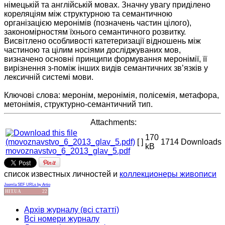
німецькій та англійській мовах. Значну увагу приділено
кореляціям між структурною та семантичною
організацією меронімів (позначень частин цілого),
закономірностям їхнього семантичного розвитку.
Висвітлено особливості катетеризації відношень між
частиною та цілим носіями досліджуваних мов,
визначено основні принципи формування меронімії, її
вирізнення з-поміж інших видів семантичних зв’язків у
лексичній системі мови.
Ключові слова: меронім, меронімія, полісемія, метафора,
метонімія, структурно-семантичний тип.
Attachments:
170
[ ]
1714 Downloads
kB
movoznavstvo_6_2013_glav_5.pdf
список известных личностей и
коллекционеры живописи
Joomla SEF URLs by Artio
HIT.UA
22
Архів журналу (всі статті)
Всі номери журналу