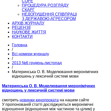
COPE
ПРОЦЕДУРА РОЗГЛЯДУ
СКАРГ
НЕДОПУЩЕННЯ СПІВПРАЦІ
З ДЕРЖАВОЮ-АГРЕСОРОМ
АРХІВ ЖУРНАЛУ
РЕЦЕНЗІЇ
НАУКОВЕ ЖИТТЯ
КОНТАКТИ
Головна
/
Всі номери журналу
/
2013 №6 грудень-листопад
/
Материнська О. В. Моделювання меронімічних
відношень у лексичній системі мови
Материнська О. В. Моделювання меронімічних
відношень у лексичній системі мови
смотреть
новинки кинопроката
на нашем сайте
У пропонованій статті досліджуються меронімічні
відношення (відношення між частиною та цілим) у