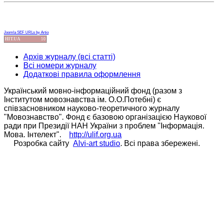
Joomla SEF URLs by Artio
HIT.UA
10
Архів журналу (всі статті)
Всі номери журналу
Додаткові правила оформлення
Український мовно-інформаційний фонд (разом з
Інститутом мовознавства ім. О.О.Потебні) є
співзасновником науково-теоретичного журналу
"Мовознавство". Фонд є базовою організацією Наукової
ради при Президії НАН України з проблем "Інформація.
Мова. Інтелект".
http://ulif.org.ua
Розробка сайту
Alvi-art studio
. Всі права збережені.