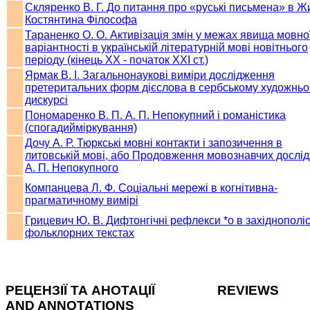
Скляренко В. Г. До питання про «руські письмена» в Жи
Костянтина Філософа
Тараненко О. О. Активізація змін у межах явища мовно
варіантності в українській літературній мові новітнього
періоду (кінець ХХ - початок ХХІ ст.)
Ярмак В. І. Загальнонаукові виміри дослідження
претеритальних форм дієслова в сербському художнь
дискурсі
Пономаренко В. П. А. П. Непокупний і романістика
(спогадийміркування)
Дочу А. Р. Тюркські мовні контакти і запозичення в
литовській мові, або Продовження мовознавчих дослі
А. П. Непокупного
Компанцева Л. Ф. Соціальні мережі в когнітивна-
прагматичному вимірі
Грицевич Ю. В. Дифтонгічні рефлекси *о в західнополі
фольклорних текстах
РЕЦЕНЗІЇ ТА АНОТАЦІЇ REVIEWS
AND ANNOTATIONS