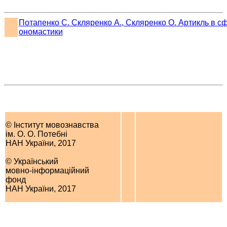
Потапенко С. Скляренко А., Скляренко О. Артикль в с
ономастики
© Інститут мовознавства
ім. О. О. Потебні
НАН України, 2017
© Український
мовно-інформаційний
фонд
НАН України, 2017