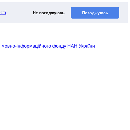
сті
.
Не погоджуюсь
Погоджуюсь