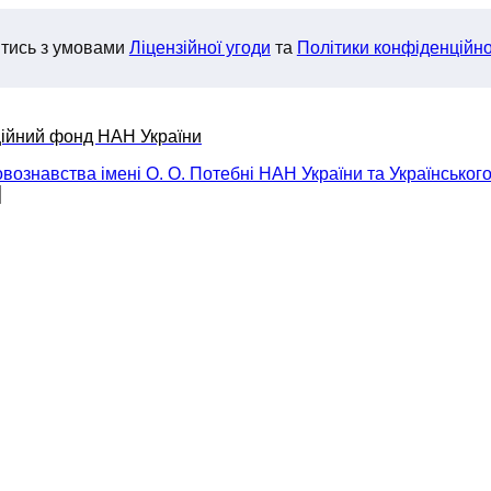
итись з умовами
Ліцензійної угоди
та
Політики конфіденційно
ційний фонд НАН України