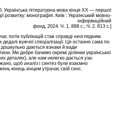
 О. Українська літературна мова кінця ХХ — першої
нції розвитку: монографія. Київ : Український мовно-
інформаційний
фонд, 2024. Ч. 1. 888 с.; Ч. 2. 813 с.]
час потік публікацій став справді неоглядним.
х дедалі вужчої спеціалізації. Ця остання сама по
им дошкульно даються взнаки й вади
тини. Ми добре бачимо окремі ділянки української
х деталях), але нам нелегко дається уза­
жано, щоб аналіз і синтез були взаємно
ень кінець кінцем утрачає свій сенс.