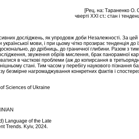
[Рец. на: Тараненко О.
чверті ХХІ ст.: стан і тенде
нсивних до­сліджень, як упродовж доби Незалежності. За цей 
української мови, і при цьому чітко прозирає тенденція до ї
 досконально, до дрібниць, до граничної глибини. Разом з т
ослідження, звуження обріїв мислення, брак панорамної кар
ватися в часткові проблеми (аж до копирсання в третьорядни
ішньому ста­ні. Тим часом у перебігу наукового пізнання ба
ізу безмірне нагромаджування конкретних фактів і спостереж
y of Sciences of Ukraine
INIAN
rd) Language of the Late
nt Trends. Kyiv, 2024.