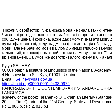
Ніколи у своїй історії українська мова не знала таких інте
Численні розвідки охоплюють майже всі сторони та ас­пекти 
собі дуже цінна й корисна, адже дає змогу пізнавати мову
вузькофахового підходу: над­мірна фрагментація об’єкта д
мови, але не бачимо мови в цілому. Уміємо глибоко занурю
гальнений, широкоформатний погляд на мову, надто в її нин
врівноважені. За умов же довготривалого крену в бік анал
Pylyp SELIHEY
O. О. Potebnia Institute of Linguistics of the National Academ
4 Hrushevskoho Str., Kyiv, 01001, Ukraine
E-mail:
Selihey@nas.gov.ua
https://orcid.org/0000-0001-9433-0972
PANORAMA OF THE CONTEMPORARY STANDARD UKRA
LANGUAGE
[Review of the book: Taranenko O. Ukrainian Literary (Standa
20th — First Quarter of the 21st Century: State and Developme
Pt. 1. 888 p. ; Pt. 2. 813 p.]