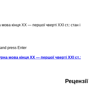
мова кінця ХХ — першої чверті ХХІ ст.: стан і
 and press Enter
рна мова кінця ХХ — першої чверті ХХІ ст.:
Рецензії