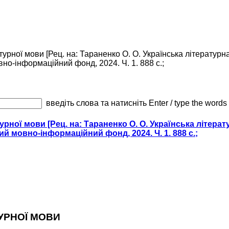
урної мови [Рец. на: Тараненко О. О. Українська літературна 
вно-інформаційний фонд, 2024. Ч. 1. 888 с.;
введіть слова та натисніть Enter / type the words
рної мови [Рец. на: Тараненко О. О. Українська літерату
кий мовно-інформаційний фонд, 2024. Ч. 1. 888 с.;
УРНОЇ МОВИ